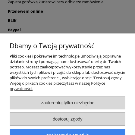
Zapłata gotówką kurierowi przy odbiorze zamówienia.
Przelewem online
BLIK
Paypal
PayPo
Dbamy o Twoją prywatność
Google Pay
Pliki cookies i pokrewne im technologie umożliwiają poprawne
Przelewy24
działanie strony i pomagają nam dostosować ofertę do Twoich
potrzeb. Możesz zaakceptować wykorzystanie przez nas
wszystkich tych plików i przejść do sklepu lub dostosować użycie
plików do swoich preferencji, wybierając opcję "Dostosuj zgody".
Więcej o plikach cookies przeczytasz w naszej Polityce
prywatności.
Pomoc
zaakceptuj tylko niezbędne
Moje konto
dostosuj zgody
Płatności i dostawa