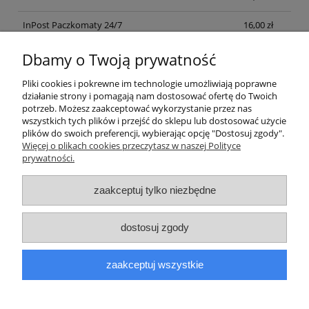
InPost Paczkomaty 24/7
16,00 zł
InPost Kurier
18,00 zł
Dbamy o Twoją prywatność
Kurier FEDEX
20,00 zł
Pliki cookies i pokrewne im technologie umożliwiają poprawne
działanie strony i pomagają nam dostosować ofertę do Twoich
potrzeb. Możesz zaakceptować wykorzystanie przez nas
wszystkich tych plików i przejść do sklepu lub dostosować użycie
Opinie o produkcie (0)
plików do swoich preferencji, wybierając opcję "Dostosuj zgody".
Więcej o plikach cookies przeczytasz w naszej Polityce
prywatności.
Pomoc
zaakceptuj tylko niezbędne
Moje konto
dostosuj zgody
Płatności i dostawa
zaakceptuj wszystkie
O nas