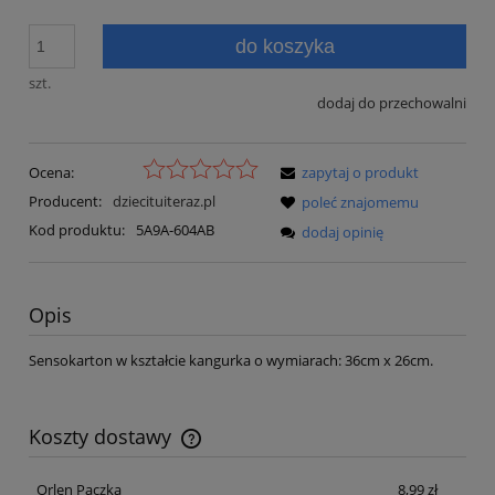
do koszyka
szt.
dodaj do przechowalni
Ocena:
zapytaj o produkt
Producent:
dziecituiteraz.pl
poleć znajomemu
Kod produktu:
5A9A-604AB
dodaj opinię
Opis
Sensokarton w kształcie kangurka o wymiarach: 36cm x 26cm.
Koszty dostawy
Cena nie zawiera ewentualnych kosztów płatności
Orlen Paczka
8,99 zł