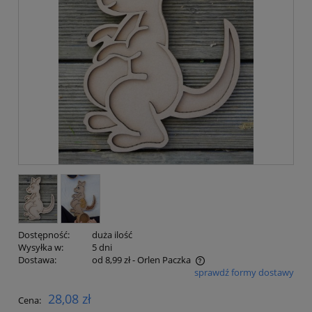
Dostępność:
duża ilość
Wysyłka w:
5 dni
Dostawa:
od 8,99 zł
- Orlen Paczka
sprawdź formy dostawy
Cena nie zawiera ewentualnych kosztów płatności
28,08 zł
Cena: