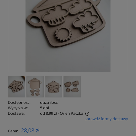
Dostępność:
duża ilość
Wysyłka w:
5 dni
Dostawa:
od 8,99 zł
- Orlen Paczka
sprawdź formy dostawy
Cena nie zawiera ewentualnych kosztów płatności
28,08 zł
Cena: