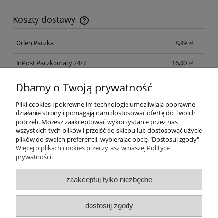
Koszty dostawy
Cena nie zawiera ewentualnych kosztów płatności
Orlen Paczka
8,99 zł
InPost Paczkomaty 24/7
16,00 zł
InPost Kurier
18,00 zł
Dbamy o Twoją prywatność
Kurier FEDEX
20,00 zł
Pliki cookies i pokrewne im technologie umożliwiają poprawne
działanie strony i pomagają nam dostosować ofertę do Twoich
potrzeb. Możesz zaakceptować wykorzystanie przez nas
wszystkich tych plików i przejść do sklepu lub dostosować użycie
Opinie o produkcie (0)
plików do swoich preferencji, wybierając opcję "Dostosuj zgody".
Więcej o plikach cookies przeczytasz w naszej Polityce
prywatności.
Pomoc
zaakceptuj tylko niezbędne
Moje konto
dostosuj zgody
Płatności i dostawa