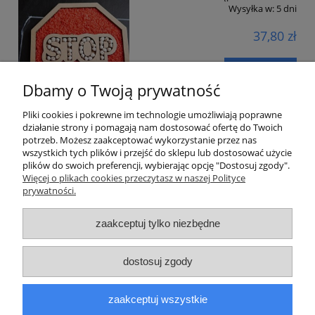
Wysyłka w:
5 dni
37,80 zł
do koszyka
Dbamy o Twoją prywatność
Pliki cookies i pokrewne im technologie umożliwiają poprawne
działanie strony i pomagają nam dostosować ofertę do Twoich
potrzeb. Możesz zaakceptować wykorzystanie przez nas
wszystkich tych plików i przejść do sklepu lub dostosować użycie
plików do swoich preferencji, wybierając opcję "Dostosuj zgody".
Pojazdy dla wszystkich fanów motoryzacji i zabawy sensorycznej z
Więcej o plikach cookies przeczytasz w naszej Polityce
dziećmi.
prywatności.
Pomoc
zaakceptuj tylko niezbędne
Moje konto
dostosuj zgody
Płatności i dostawa
zaakceptuj wszystkie
O nas