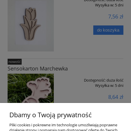
Wysyłka w:
5 dni
7,56 zł
do koszyka
nowość
Sensokarton Marchewka
Dostępność:
duża ilość
Wysyłka w:
5 dni
8,64 zł
do koszyka
Dbamy o Twoją prywatność
Pliki cookies i pokrewne im technologie umożliwiają poprawne
działanie strony i pomagają nam dostosować ofertę do Twoich