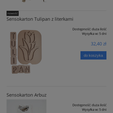
nowość
Sensokarton Tulipan z literkami
Dostępność:
duża ilość
Wysyłka w:
5 dni
32,40 zł
do koszyka
Sensokarton Arbuz
Dostępność:
duża ilość
Wysyłka w:
5 dni