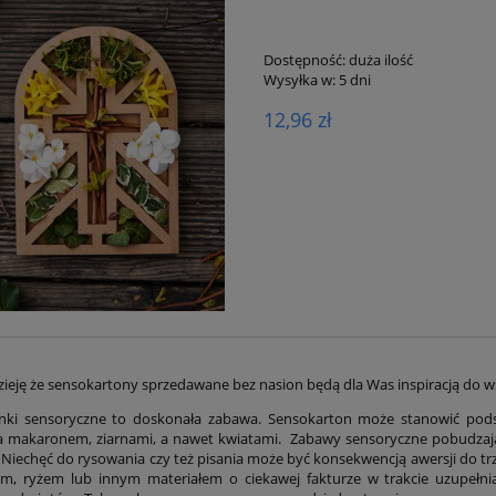
Dostępność:
duża ilość
Wysyłka w:
5 dni
12,96 zł
eję że sensokartony sprzedawane bez nasion będą dla Was inspiracją do 
ensokartony UL
Sensoryczny Ul
ki sensoryczne to doskonała zabawa. Sensokarton może stanowić pod
 makaronem, ziarnami, a nawet kwiatami. Zabawy sensoryczne pobudzają 
 Niechęć do rysowania czy też pisania może być konsekwencją awersji do trz
23,00 zł
42,00 zł
m, ryżem lub innym materiałem o ciekawej fakturze w trakcie uzupełni