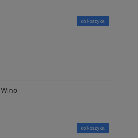
do koszyka
i Wino
do koszyka