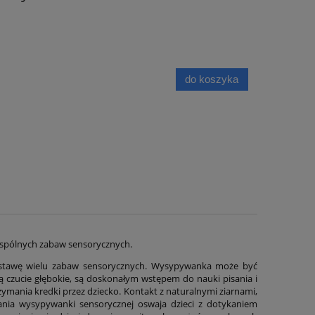
do koszyka
wspólnych zabaw sensorycznych.
Sensokartony Lody 5 szt w
Sensoryczny 
zestawie
stawę wielu zabaw sensorycznych. Wysypywanka może być
czucie głębokie, są doskonałym wstępem do nauki pisania i
ymania kredki przez dziecko. Kontakt z naturalnymi ziarnami,
28,00 zł
25,0
ania wysypywanki sensorycznej oswaja dzieci z dotykaniem