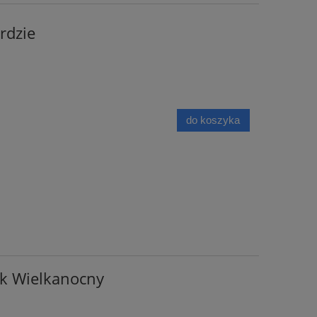
rdzie
do koszyka
k Wielkanocny