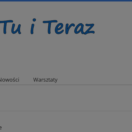
Nowości
Warsztaty
e