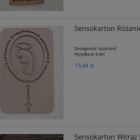
Sensokarton Różani
Dostępność:
duża ilość
Wysyłka w:
5 dni
19,44 zł
Sensokarton Witraż 