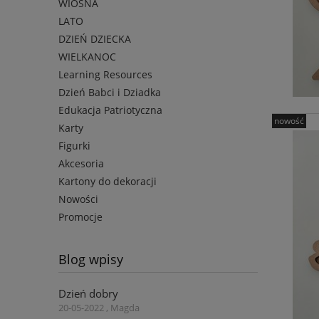
WIOSNA
LATO
DZIEŃ DZIECKA
WIELKANOC
Learning Resources
Dzień Babci i Dziadka
Edukacja Patriotyczna
nowość
Karty
Figurki
Akcesoria
Kartony do dekoracji
Nowości
Promocje
Blog wpisy
Dzień dobry
20-05-2022 , Magda