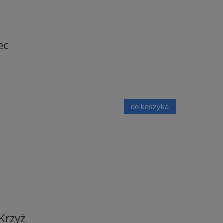
ec
do koszyka
Krzyż