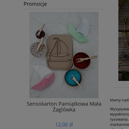
Promocje
Mamy nadzi
Sensokarton Pamiątkowa Mała
S
Żaglówka
Wysypywan
wypełniona
rysowania.
12,00 zł
markarone